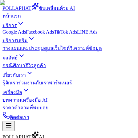
POLLA
PHAT
ขับเคลื่อนด้วย AI
หน้าแรก
บริการ
Google Ads
Facebook Ads
TikTok Ads
LINE Ads
บริการเสริม
วางแผนและประชุม
ดูแลเว็บไซต์
วิเคราะห์ข้อมูล
ผลลัพธ์
กรณีศึกษา
รีวิวลูกค้า
เกี่ยวกับเรา
รู้จักเรา
ร่วมงานกับเรา
พาร์ทเนอร์
เครื่องมือ
บทความ
เครื่องมือ AI
ราคา
คำถามที่พบบ่อย
ติดต่อเรา
POLLA
PHAT
AI