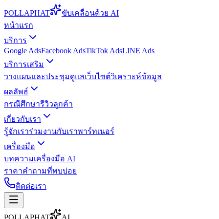
POLLA
PHAT
ขับเคลื่อนด้วย AI
หน้าแรก
บริการ
Google Ads
Facebook Ads
TikTok Ads
LINE Ads
บริการเสริม
วางแผนและประชุม
ดูแลเว็บไซต์
วิเคราะห์ข้อมูล
ผลลัพธ์
กรณีศึกษา
รีวิวลูกค้า
เกี่ยวกับเรา
รู้จักเรา
ร่วมงานกับเรา
พาร์ทเนอร์
เครื่องมือ
บทความ
เครื่องมือ AI
ราคา
คำถามที่พบบ่อย
ติดต่อเรา
POLLA
PHAT
AI