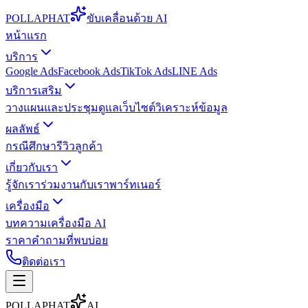
POLLA
PHAT
ขับเคลื่อนด้วย AI
หน้าแรก
บริการ
Google Ads
Facebook Ads
TikTok Ads
LINE Ads
บริการเสริม
วางแผนและประชุม
ดูแลเว็บไซต์
วิเคราะห์ข้อมูล
ผลลัพธ์
กรณีศึกษา
รีวิวลูกค้า
เกี่ยวกับเรา
รู้จักเรา
ร่วมงานกับเรา
พาร์ทเนอร์
เครื่องมือ
บทความ
เครื่องมือ AI
ราคา
คำถามที่พบบ่อย
ติดต่อเรา
POLLA
PHAT
AI